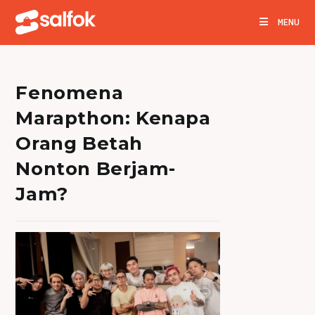
Skip
MENU
to
content
Fenomena
Marapthon: Kenapa
Orang Betah
Nonton Berjam-
Jam?