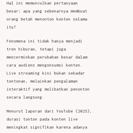
Hal ini memunculkan pertanyaan
besar: apa yang sebenarnya membuat
orang betah menonton konten selama
itu?
Fenomena ini tidak hanya menjadi
tren hiburan, tetapi juga
mencerminkan perubahan besar dalam
cara audiens mengonsumsi konten.
Live streaming kini bukan sekadar
tontonan, melainkan pengalaman
interaktif yang melibatkan penonton
secara langsung.
Menurut laporan dari YouTube (2025),
durasi tonton pada konten live
meningkat signifikan karena adanya