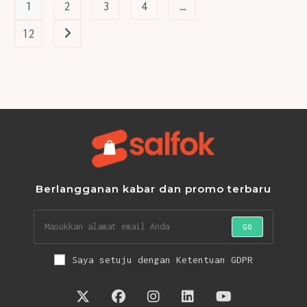
1
2
3
4
…
12
Go to the next page
Berlangganan kabar dan promo terbaru
GO
Saya setuju dengan Ketentuan GDPR