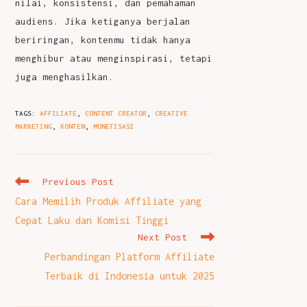
nilai, konsistensi, dan pemahaman
audiens. Jika ketiganya berjalan
beriringan, kontenmu tidak hanya
menghibur atau menginspirasi, tetapi
juga menghasilkan.
TAGS
:
AFFILIATE
,
CONTENT CREATOR
,
CREATIVE
MARKETING
,
KONTEN
,
MONETISASI
Read
Previous Post
more
Cara Memilih Produk Affiliate yang
articles
Cepat Laku dan Komisi Tinggi
Next Post
Perbandingan Platform Affiliate
Terbaik di Indonesia untuk 2025