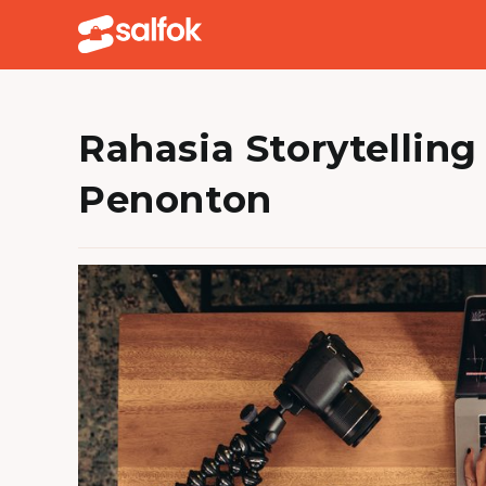
Skip
to
content
Rahasia Storytellin
Penonton