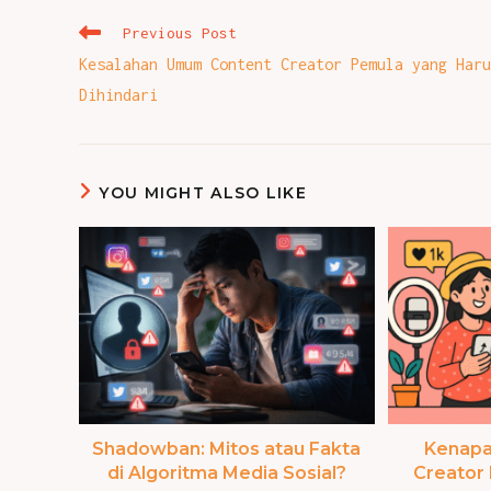
Read
Previous Post
more
Kesalahan Umum Content Creator Pemula yang Haru
articles
Dihindari
YOU MIGHT ALSO LIKE
Shadowban: Mitos atau Fakta
Kenapa 
di Algoritma Media Sosial?
Creator