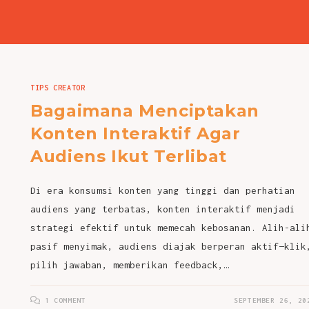
TIPS CREATOR
Bagaimana Menciptakan
Konten Interaktif Agar
Audiens Ikut Terlibat
Di era konsumsi konten yang tinggi dan perhatian
audiens yang terbatas, konten interaktif menjadi
strategi efektif untuk memecah kebosanan. Alih-ali
pasif menyimak, audiens diajak berperan aktif—klik
pilih jawaban, memberikan feedback,…
1 COMMENT
SEPTEMBER 26, 20